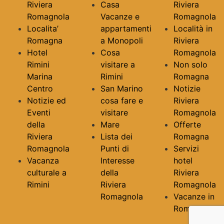
Riviera
Casa
Riviera
Romagnola
Vacanze e
Romagnola
Localita’
appartamenti
Località in
Romagna
a Monopoli
Riviera
Hotel
Cosa
Romagnola
Rimini
visitare a
Non solo
Marina
Rimini
Romagna
Centro
San Marino
Notizie
Notizie ed
cosa fare e
Riviera
Eventi
visitare
Romagnola
della
Mare
Offerte
Riviera
Lista dei
Romagna
Romagnola
Punti di
Servizi
Vacanza
Interesse
hotel
culturale a
della
Riviera
Rimini
Riviera
Romagnola
Romagnola
Vacanze in
Romagna