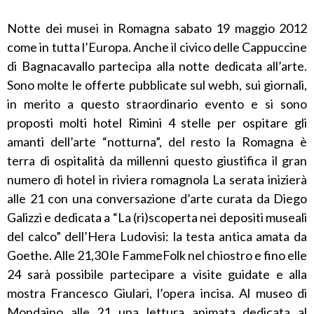
Notte dei musei in Romagna sabato 19 maggio 2012
come in tutta l’Europa. Anche il civico delle Cappuccine
di Bagnacavallo partecipa alla notte dedicata all’arte.
Sono molte le offerte pubblicate sul webh, sui giornali,
in merito a questo straordinario evento e si sono
proposti molti hotel Rimini 4 stelle per ospitare gli
amanti dell’arte “notturna”, del resto la Romagna è
terra di ospitalità da millenni questo giustifica il gran
numero di hotel in riviera romagnola La serata inizierà
alle 21 con una conversazione d’arte curata da Diego
Galizzi e dedicata a “La (ri)scoperta nei depositi museali
del calco” dell’Hera Ludovisi: la testa antica amata da
Goethe. Alle 21,30 le FammeFolk nel chiostro e fino elle
24 sarà possibile partecipare a visite guidate e alla
mostra Francesco Giulari, l’opera incisa. Al museo di
Mondaino alle 21 una lettura animata dedicata al