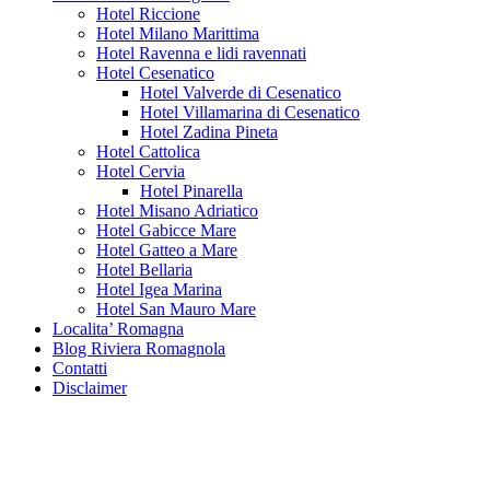
Hotel Riccione
Hotel Milano Marittima
Hotel Ravenna e lidi ravennati
Hotel Cesenatico
Hotel Valverde di Cesenatico
Hotel Villamarina di Cesenatico
Hotel Zadina Pineta
Hotel Cattolica
Hotel Cervia
Hotel Pinarella
Hotel Misano Adriatico
Hotel Gabicce Mare
Hotel Gatteo a Mare
Hotel Bellaria
Hotel Igea Marina
Hotel San Mauro Mare
Localita’ Romagna
Blog Riviera Romagnola
Contatti
Disclaimer