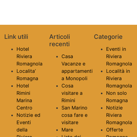
Link utili
Articoli
Categorie
recenti
Hotel
Eventi in
Riviera
Casa
Riviera
Romagnola
Vacanze e
Romagnola
Localita’
appartamenti
Località in
Romagna
a Monopoli
Riviera
Hotel
Cosa
Romagnola
Rimini
visitare a
Non solo
Marina
Rimini
Romagna
Centro
San Marino
Notizie
Notizie ed
cosa fare e
Riviera
Eventi
visitare
Romagnola
della
Mare
Offerte
Riviera
Lista dei
Romagna