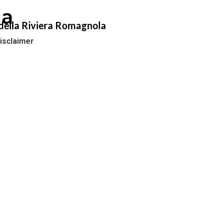
la
e della Riviera Romagnola
isclaimer
re