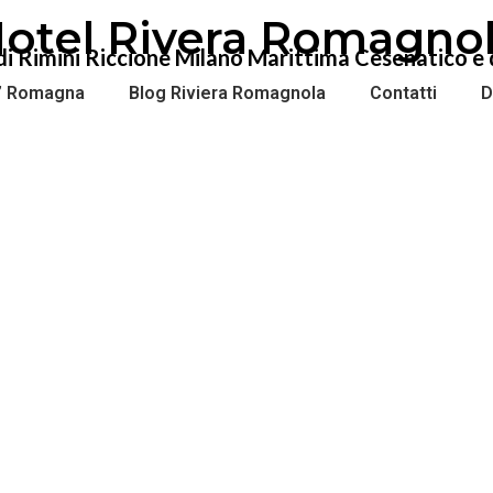
otel Rivera Romagno
el di Rimini Riccione Milano Marittima Cesenatico 
a’ Romagna
Blog Riviera Romagnola
Contatti
D
otel Milano – Gatteo Ma