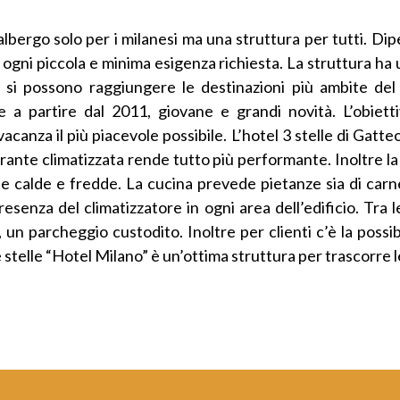
bergo solo per i milanesi ma una struttura per tutti. Dipe
 ogni piccola e minima esigenza richiesta. La struttura h
ui si possono raggiungere le destinazioni più ambite de
 partire dal 2011, giovane e grandi novità. L’obiettiv
acanza il più piacevole possibile. L’hotel 3 stelle di Gatte
torante climatizzata rende tutto più performante. Inoltre l
 calde e fredde. La cucina prevede pietanze sia di carne 
esenza del climatizzatore in ogni area dell’edificio. Tra l
 un parcheggio custodito. Inoltre per clienti c’è la possibi
re stelle “Hotel Milano” è un’ottima struttura per trascorre 