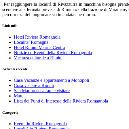
Per raggiungere la località di Rivazzurra in macchina bisogna prendere
scendere alla fermata prevista di Rimini o della frazione di Miramare, 
percorrenza del lungomare sia in andata che ritorno.
Link utili
Hotel Riviera Romagnola
Localita’ Romagna
Hotel Rimini Marina Centro
Notizie ed Eventi della Riviera Romagnola
Vacanza culturale a Rimini
Articoli recenti
Casa Vacanze e appartamenti a Monopoli
Cosa visitare a Rimini
San Marino cosa fare e visitare
Mare
Lista dei Punti di Interesse della Riviera Romagnola
Categorie
Eventi in Riviera Romagnola
Località in Riviera Romagnola