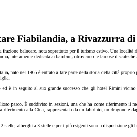
tare Fiabilandia, a Rivazzurra d
a frazione balneare, nota soprattutto per il turismo estivo. Una località r
bilandia, interamente dedicata ai bambini, ritroviamo le famose discotech
talia, nato nel 1965 è entrato a fare parte della storia della città propr
iglia.
 ed è in seguito al suo grande successo che gli hotel Rimini vicino 
ioso parco. È suddiviso in sezioni, una che ha come riferimento il m
riferimento alla Cina, rappresentata da un labirinto, un dragone e dagli 
2 stelle, alberghi a 3 stelle e per i più esigenti sono a disposizione gli 