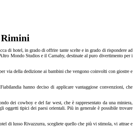
i Rimini
icca di hotel, in grado di offrire tante scelte e in grado di rispondere ad
e Altro Mondo Studios e il Carnaby, destinate al puro divertimento per i
io per via della dedizione ai bambini che vengono coinvolti con giostre e
Fiabilandia hanno deciso di applicare vantaggiose convenzioni, che
ondo dei cowboy e del far west, che è rappresentato da una miniera,
oggetti tipici dei paesi orientali. Più in generale è possibile trovare
hotel di lusso Rivazzurra, scegliete quello che più vi stimola, vi attrae e