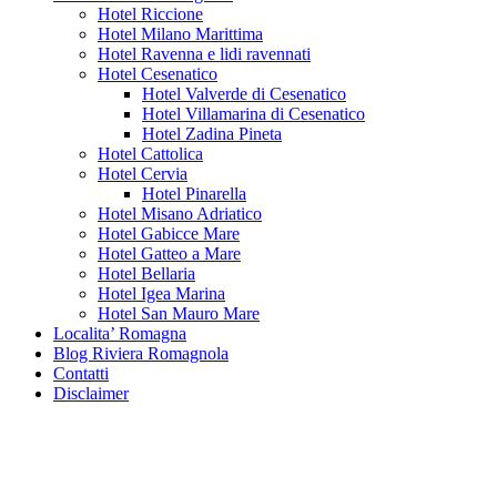
Hotel Riccione
Hotel Milano Marittima
Hotel Ravenna e lidi ravennati
Hotel Cesenatico
Hotel Valverde di Cesenatico
Hotel Villamarina di Cesenatico
Hotel Zadina Pineta
Hotel Cattolica
Hotel Cervia
Hotel Pinarella
Hotel Misano Adriatico
Hotel Gabicce Mare
Hotel Gatteo a Mare
Hotel Bellaria
Hotel Igea Marina
Hotel San Mauro Mare
Localita’ Romagna
Blog Riviera Romagnola
Contatti
Disclaimer